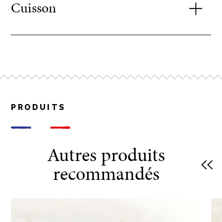
Cuisson
+/- 300g
Four + Airfryer : 200-
Cuisson four :
220°C / 400°F –
420°F
Préchauffez votre
four à 200-220°C
PRODUITS
10 – 12 minutes
(th6-8) / 400°F-
420°F, enlevez les
pains de leur
Autres produits
emballage, faites
cuire environ 10-
recommandés
12min jusqu’à
l’obtention d’une
couleur dorée.