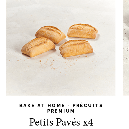
Cuisson Airfryer :
Placez les pains
dans une friteuse
à air (airfryer)
pendant 5-6 min à
200-220°C/400-
420°F.
BAKE AT HOME - PRÉCUITS
PREMIUM
Petits Pavés x4