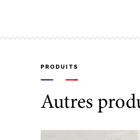
Four + Airfryer : 200-220°C / 400°F – 420°F
10 – 12 minutes
PRODUITS
Autres prod