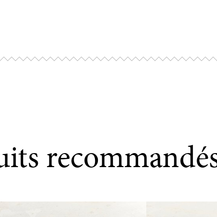
Cuisson fou
Préchauffez 
420°F, enlev
cuire enviro
dorée.
Cuisson Airf
uits recommandé
Placez les pa
pendant 5-6