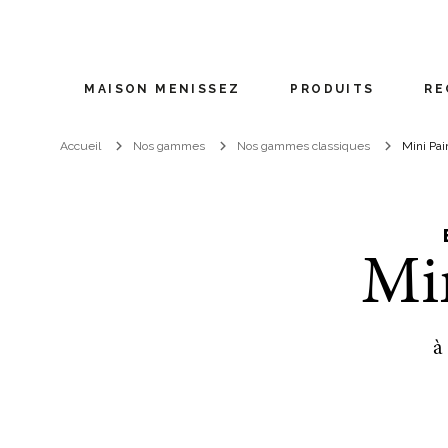
MAISON MENISSEZ
PRODUITS
RE
Accueil
Nos gammes
Nos gammes classiques
Mini Pai
Min
à