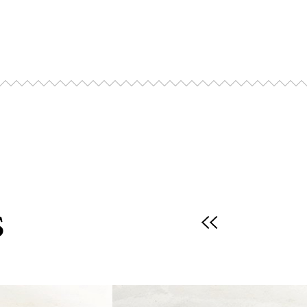
r :
votre four à 200-220°C (th6-8) / 400°F-
ez les pains de leur emballage, faites
n 10-12min jusqu’à l’obtention d’une couleur
ryer :
s
ins dans une friteuse à air (airfryer)
 min à 200-220°C/400-420°F.