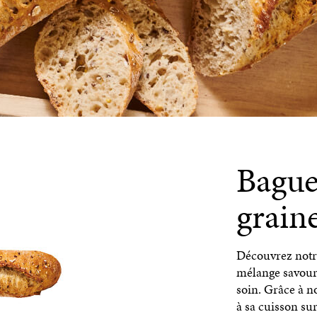
Baguet
grain
Découvrez notre
mélange savoure
soin. Grâce à n
à sa cuisson sur