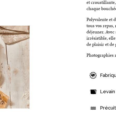
et croustillante
chaque bouché
Polyvalente et 
tous vos repas, 
déjeuner. Avec 
irrésistible, e
de plaisir et d
Photographies n
Fabriq
Levain
Précuit