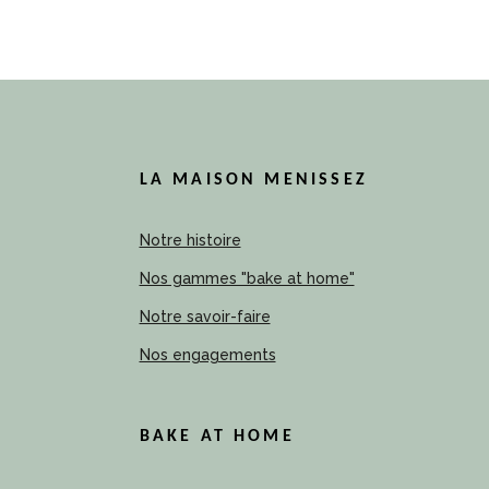
LA MAISON MENISSEZ
Notre histoire
Nos gammes "bake at home"
Notre savoir-faire
Nos engagements
BAKE AT HOME