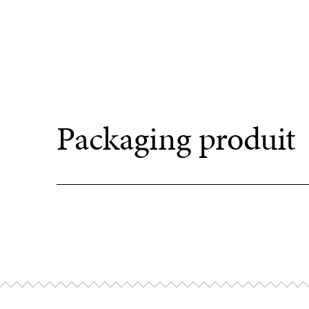
Packaging produit
Poids : +/- 280
Dimensions : +