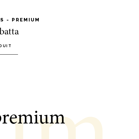
S - PREMIUM
batta
DUIT
ium
 premium