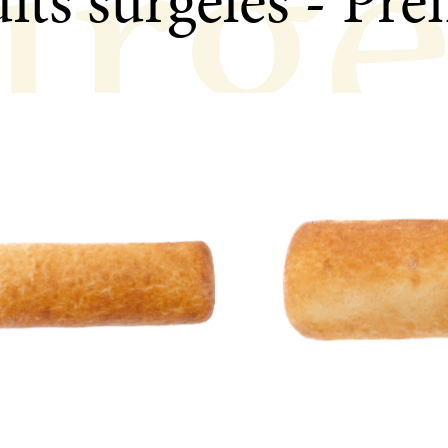
urge
its surgelés - P