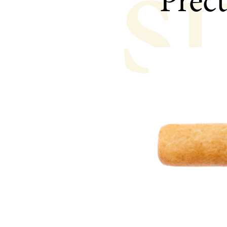
s
Précu