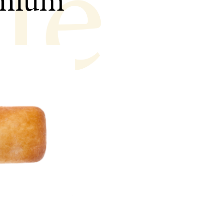
lé
remium