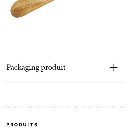
Packaging produit
Poids : +/- 440 g
Dimensions : +/- 58
cm
PRODUITS